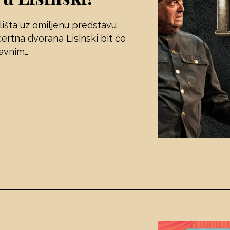
ališta uz omiljenu predstavu
ncertna dvorana Lisinski bit će
avnim…