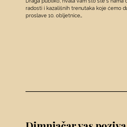
Draga publiko, hvala vam što ste s nama ob
radosti i kazališnih trenutaka koje ćemo 
proslave 10. obljetnice…
Novosti
Dimnjačar vas poziva 