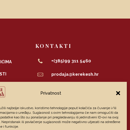
KONTAKTI
+(385)99 311 5460
IĆIMA
STI
prodaja@kerekesh.hr
OSTI
Vladimira Vidrića 10
Privatnost
42000 Varaždin
ICA
Newsletter
žili najbolje iskustvo, koristimo tehnologije poput kolačića za čuvanje i/ili
ormacijama o uređaju. Suglasnost s ovim tehnologijama će nam omogućiti da
odatke kao što su ponašanje pri pregledavanju ili jedinstveni ID-ovi na ovoj
. Nepristanak ili povlačenje suglasnosti može negativno utjecati na određene
e i funkcije.