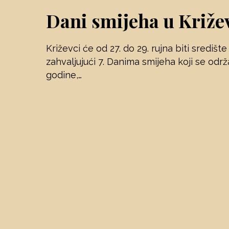
Dani smijeha u Križ
Križevci će od 27. do 29. rujna biti središt
zahvaljujući 7. Danima smijeha koji se od
godine,…