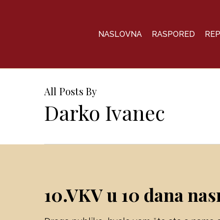
Skip
to
main
NASLOVNA
RASPORED
RE
content
All Posts By
Darko Ivanec
Novosti
10.VKV u 10 dana nas