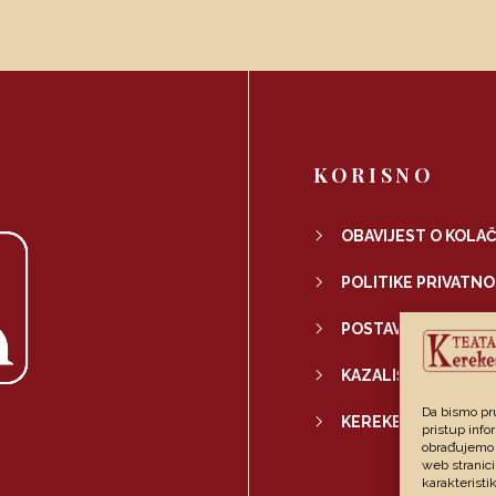
KORISNO
OBAVIJEST O KOLAČ
POLITIKE PRIVATNO
POSTAVKE PRIVATN
KAZALIŠNA PUTOVN
Da bismo pru
KEREKESHOP
pristup inf
obrađujemo p
web stranici
karakteristik