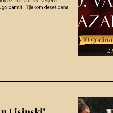
ilježili desetljeće smijeha,
dugo pamtiti! Tijekom deset dana
u Lisinski!